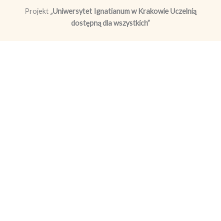
Projekt
„Uniwersytet Ignatianum w Krakowie Uczelnią
dostępną dla wszystkich”
Źródło finansowania / nazwa programu:
Europejski Fundusz
Społeczny Plus (EFS+)
Program Fundusze Europejskie dla Rozwoju Społecznego
2021-2027 (FERS)
Biuro projektu / obszar realizacji:
Kraków
Okres realizacji:
2024-07-01 – 2028-06-30
Wartość Projektu/Wysokość wkładu Funduszy
Europejskich:
7 831 579,76 zł/ 7 587 869,76 zł