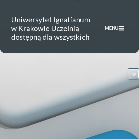
Przejdź
do
Uniwersytet Ignatianum
treści
w Krakowie Uczelnią
MENU
dostępną dla wszystkich